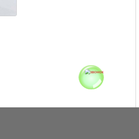
̆ кварц, Дикая вишня, Серый шифер, Мокко, Амаретто,