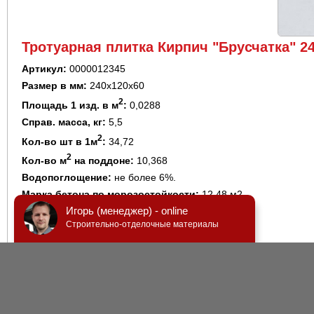
Тротуарная плитка Кирпич "Брусчатка" 2
Артикул:
0000012345
Размер в мм:
240х120х60
2
Площадь 1 изд. в м
:
0,0288
Справ. масса, кг:
5,5
2
Кол-во шт в 1м
:
34,72
2
Кол-во м
на поддоне:
10,368
Водопоглощение:
не более 6%.
Марка бетона по морозостойкости:
12,48 м2
Игорь (менеджер) - online
Класс бетона:
174,72 м2
Строительно-отделочные материалы
Прочность на сжатие не менее:
350 кгс/кв.см
Количество на поддоне:
12,48 м2
Вместимость в 20т автомобиль:
174,72 м2
Цвет:
Серый, Красный, Зеленый, Коричневый, Желтый, Черный, Графи
Известняк бежевый