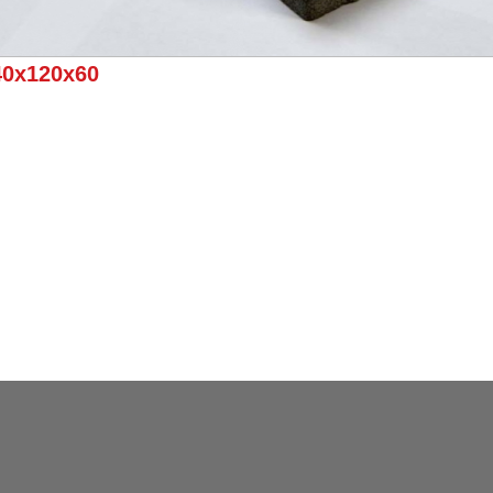
40х120х60
т, Белый кварц, Бурый кварц, Маренго, Розовый кварц, Янтарныи